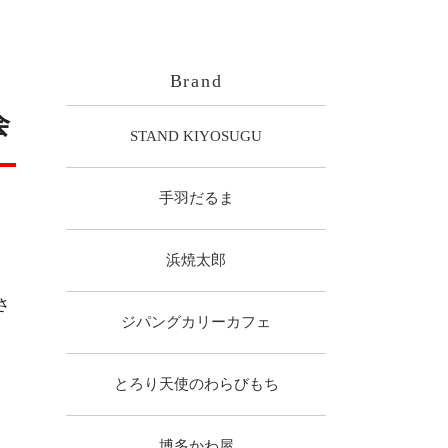
Brand
会
STAND KIYOSUGU
手羽だるま
浜焼太郎
さ
ジパングカリーカフェ
とろり天使のわらびもち
博多かわ屋