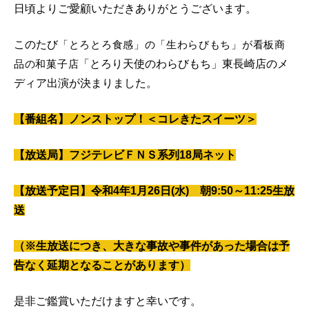
日頃よりご愛顧いただきありがとうございます。
このたび
「とろとろ食感」の「生わらびもち」が看板商
品の和菓子店
「とろり天使のわらびもち」東長崎店のメ
ディア出演が決まりました。
【番組名】ノンストップ！＜コレきたスイーツ＞
【放送局】フジテレビＦＮＳ系列18局ネット
【放送予定日】令和4年1月26日(水) 朝9:50～11:25生放
送
（※生放送につき、大きな事故や事件があった場合は予
告なく延期となることがあります）
是非ご鑑賞いただけますと幸いです。